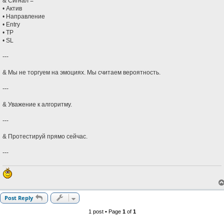
& Сигнал =
• Актив
• Направление
• Entry
• TP
• SL
---
& Мы не торгуем на эмоциях. Мы считаем вероятность.
---
& Уважение к алгоритму.
---
& Протестируй прямо сейчас.
---
Post Reply
1 post • Page
1
of
1