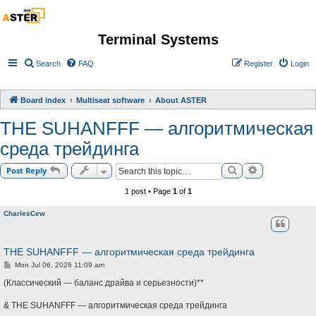
Terminal Systems
Search
FAQ
Register
Login
Board index
Multiseat software
About ASTER
THE SUHANFFF — алгоритмическая
среда трейдинга
Search
Advanced sea
Post Reply
1 post • Page
1
of
1
CharlesCew
THE SUHANFFF — алгоритмическая среда трейдинга
P
Mon Jul 06, 2026 11:09 am
o
s
(Классический — баланс драйва и серьезности)**
t
& THE SUHANFFF — алгоритмическая среда трейдинга