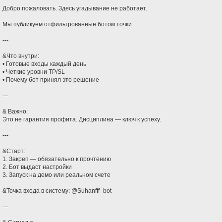
Добро пожаловать. Здесь угадывание не работает.
Мы публикуем отфильтрованные ботом точки.
---
&Что внутри:
• Готовые входы каждый день
• Четкие уровни TP/SL
• Почему бот принял это решение
---
& Важно:
Это не гарантия профита. Дисциплина — ключ к успеху.
---
&Старт:
1. Закреп — обязательно к прочтению
2. Бот выдаст настройки
3. Запуск на демо или реальном счете
&Точка входа в систему: @Suhanfff_bot
---