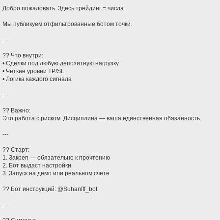
Добро пожаловать. Здесь трейдинг = числа.
Мы публикуем отфильтрованные ботом точки.
---
?? Что внутри:
• Сделки под любую депозитную нагрузку
• Четкие уровни TP/SL
• Логика каждого сигнала
---
?? Важно:
Это работа с риском. Дисциплина — ваша единственная обязанность.
---
?? Старт:
1. Закреп — обязательно к прочтению
2. Бот выдаст настройки
3. Запуск на демо или реальном счете
?? Бот инструкций: @Suhanfff_bot
---