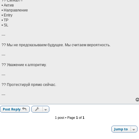
?? Сигнал =
• Актив
• Направление
• Entry
• TP
• SL
---
?? Мы не предсказываем будущее. Мы считаем вероятность.
---
?? Уважение к алгоритму.
---
?? Протестируй прямо сейчас.
---
Post Reply
1 post • Page
1
of
1
Jump to