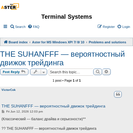
Terminal Systems
Search
FAQ
Register
Login
Board index
Aster for MS Windows XP/ 7/ 8/ 10
Problems and solutions
THE SUHANFFF — вероятностный
движок трейдинга
Search
Advanced sea
Post Reply
1 post • Page
1
of
1
VictorCok
THE SUHANFFF — вероятностный движок трейдинга
P
Fri Jun 12, 2026 12:03 pm
o
s
(Классический — баланс драйва и серьезности)**
t
?? THE SUHANFFF — вероятностный движок трейдинга