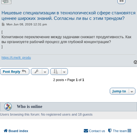
Нишевые специализации в технологической сфере становятся
ценнее широких знаний. Согласны ли вы с этим трендом?
P
Mon Jun 08, 2026 12:31 pm
o
s
[
t
Когнитивное переключение между задачами снижает продуктивность. Как
вы организуете рабочий процесс для глубокой концентрации?
]
https://t.me/it_produ
Post Reply
2 posts • Page
1
of
1
Jump to
Who is online
Users browsing this forum: No registered users and 18 guests
Board index
Contact us
The team