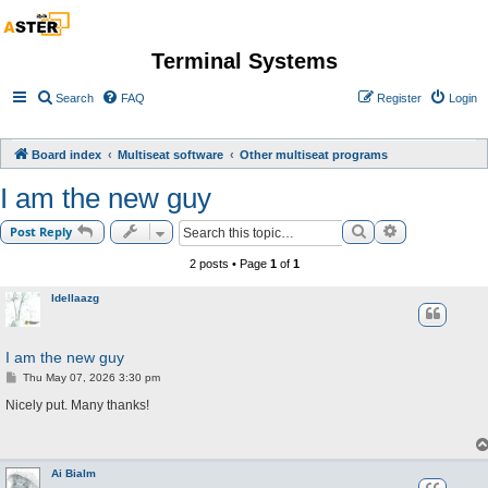
Terminal Systems
Search
FAQ
Register
Login
Board index
Multiseat software
Other multiseat programs
I am the new guy
Search
Advanced sea
Post Reply
2 posts • Page
1
of
1
Idellaazg
I am the new guy
P
Thu May 07, 2026 3:30 pm
o
s
Nicely put. Many thanks!
t
Ai Bialm