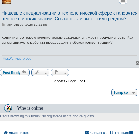
Нишевые специализации в технологической сфере становятся
ценнее широких знаний. Согласны ли вы с этим трендом?
P
Mon Jun 08, 2026 12:31 pm
o
s
[
t
Когнитивное переключение между задачами снижает продуктивность. Как
вы организуете рабочий процесс для глубокой концентрации?
]
https://t.me/it_produ
Post Reply
2 posts • Page
1
of
1
Jump to
Who is online
Users browsing this forum: No registered users and 26 guests
Board index
Contact us
The team