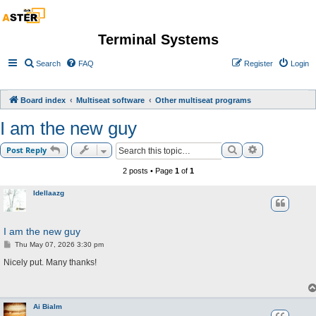
Terminal Systems
Search
FAQ
Register
Login
Board index
Multiseat software
Other multiseat programs
I am the new guy
Search
Advanced sea
Post Reply
2 posts • Page
1
of
1
Idellaazg
I am the new guy
P
Thu May 07, 2026 3:30 pm
o
s
Nicely put. Many thanks!
t
Ai Bialm